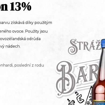
on 13%
barvu získává díky použitým
ného ovoce. Použity jsou
 novozélandská odrůda
ový nádech.
nhardi, poslední z rodu