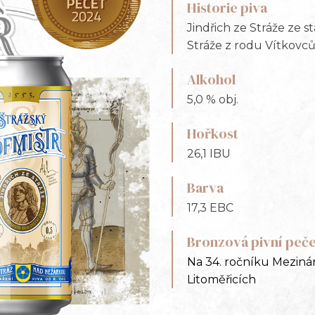
Historie piva
Jindřich ze Stráže ze 
Stráže z rodu Vítkovců
Alkohol
5,0 % obj.
Hořkost
26,1 IBU
Barva
17,3 EBC
Bronzová pivní peče
Na 34. ročníku Mezinár
Litoměřicích