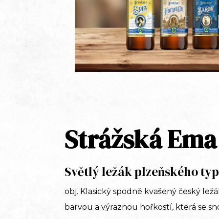
Strážská Ema
Světlý ležák plzeňského ty
obj. Klasický spodně kvašený český ležá
barvou a výraznou hořkostí, která se sn