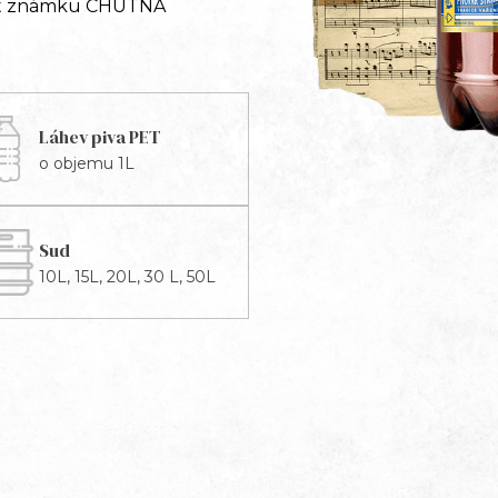
vat známku CHUTNÁ
Láhev piva PET
o objemu 1L
Sud
10L, 15L, 20L, 30 L, 50L