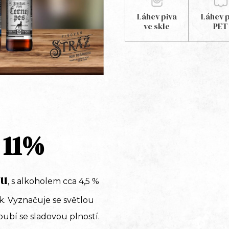
Láhev piva
Láhev p
ve skle
PET
 11%
pu
, s alkoholem cca 4,5 %
k. Vyznačuje se světlou
oubí se sladovou plností.