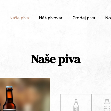
Naše piva
Náš pivovar
Prodej piva
No
Naše piva