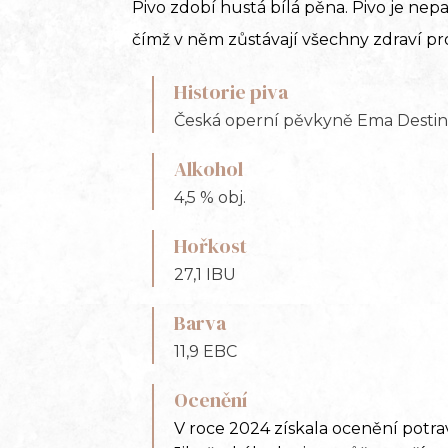
Pivo zdobí hustá bílá pěna. Pivo je nep
čímž v něm zůstávají všechny zdraví pr
Historie piva
Česká operní pěvkyně Ema Desti
Alkohol
4,5 % obj.
Hořkost
27,1 IBU
Barva
11,9 EBC
Ocenění
V roce 2024 získala ocenění potr