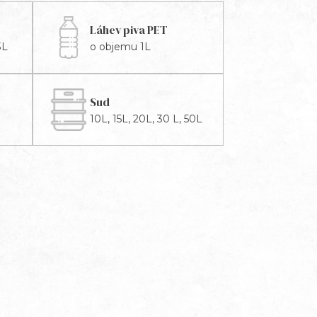
Láhev piva PET
3L
o objemu 1L
Sud
10L, 15L, 20L, 30 L, 50L