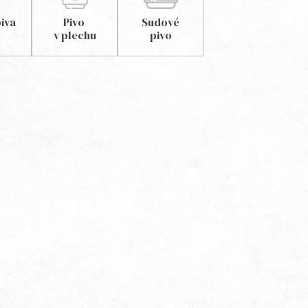
iva
Pivo
Sudové
v plechu
pivo