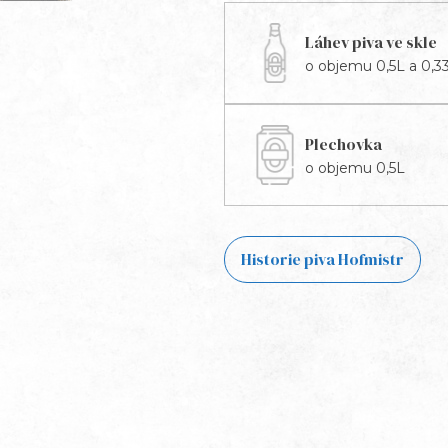
Láhev piva ve skle
o objemu 0,5L a 0,3
Plechovka
o objemu 0,5L
Historie piva Hofmistr