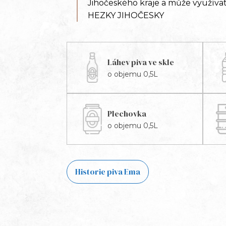
Jihočeského kraje a může využí
HEZKY JIHOČESKY
Láhev piva ve skle
o objemu 0,5L
Plechovka
o objemu 0,5L
Historie piva Ema