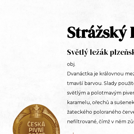
Strážský 
Světlý ležák plzeň
obj.
Dvanáctka je královnou mezi
tmavší barvou. Slady použit
světlým a polotmavým pivem. 
karamelu, ořechů a sušenek.
žateckého poloraného červe
nefiltrované, čímž v něm zů