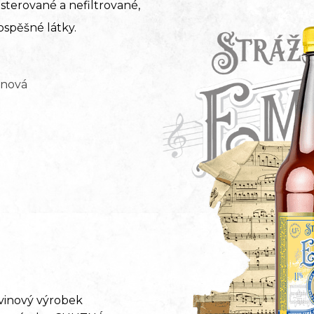
asterované a nefiltrované,
ospěšné látky.
nnová
avinový výrobek