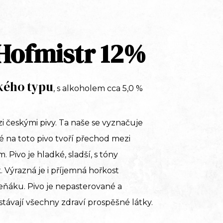
Hofmistr 12%
ského typu
, s alkoholem cca 5,0 %
 českými pivy. Ta naše se vyznačuje
é na toto pivo tvoří přechod mezi
Pivo je hladké, sladší, s tóny
 Výrazná je i příjemná hořkost
ňáku. Pivo je nepasterované a
stávají všechny zdraví prospěšné látky.