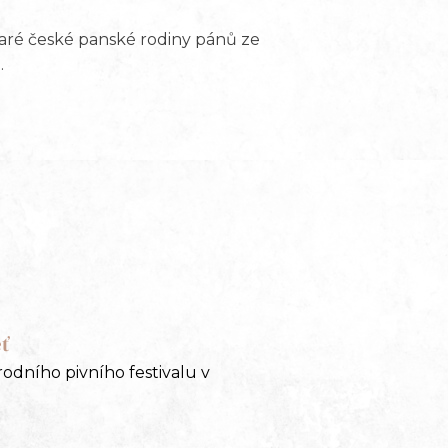
staré české panské rodiny pánů ze
.
ť
odního pivního festivalu v