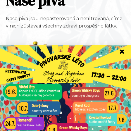
Naše piva
Naše piva jsou nepasterovaná a nefiltrovaná, čímž
v nich zůstávají všechny zdraví prospěšné látky.
spodně kvašený český ležák
Strážská Ema 11%