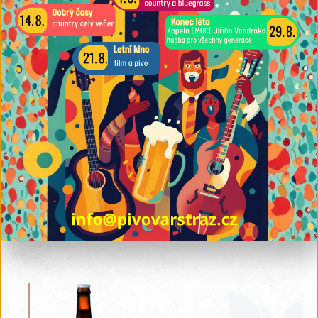
spodně kvašený český ležák
Strážský Hofmistr 12%
spodně kvašené polotmavé pivo
Strážský Baron 13%